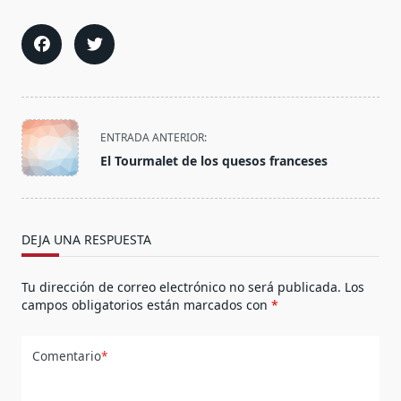
<span
ENTRADA ANTERIOR:
class="nav-
El Tourmalet de los quesos franceses
subtitle
screen-
reader-
text">Página</span>
DEJA UNA RESPUESTA
Tu dirección de correo electrónico no será publicada.
Los
campos obligatorios están marcados con
*
Comentario
*