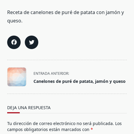
Receta de canelones de puré de patata con jamón y
queso.
<span
ENTRADA ANTERIOR:
class="nav-
Canelones de puré de patata, jamón y queso
subtitle
screen-
reader-
text">Página</span>
DEJA UNA RESPUESTA
Tu dirección de correo electrónico no será publicada.
Los
campos obligatorios están marcados con
*