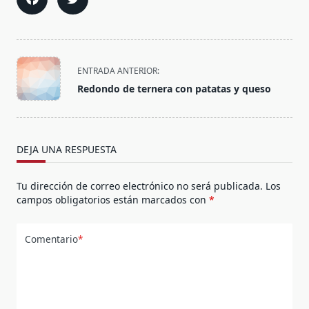
<span
ENTRADA ANTERIOR:
class="nav-
Redondo de ternera con patatas y queso
subtitle
screen-
reader-
text">Página</span>
DEJA UNA RESPUESTA
Tu dirección de correo electrónico no será publicada.
Los
campos obligatorios están marcados con
*
Comentario
*