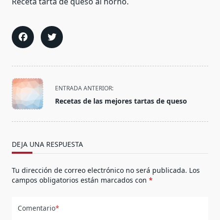
Receta tarta de queso al horno.
<span
ENTRADA ANTERIOR:
class="nav-
Recetas de las mejores tartas de queso
subtitle
screen-
reader-
text">Página</span>
DEJA UNA RESPUESTA
Tu dirección de correo electrónico no será publicada.
Los
campos obligatorios están marcados con
*
Comentario
*