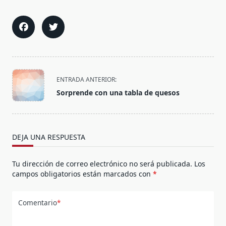
<span
ENTRADA ANTERIOR:
class="nav-
Sorprende con una tabla de quesos
subtitle
screen-
reader-
text">Página</span>
DEJA UNA RESPUESTA
Tu dirección de correo electrónico no será publicada.
Los
campos obligatorios están marcados con
*
Comentario
*