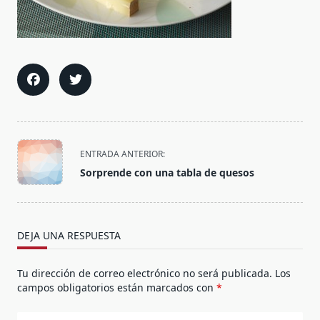
<span
ENTRADA ANTERIOR:
class="nav-
Sorprende con una tabla de quesos
subtitle
screen-
reader-
text">Página</span>
DEJA UNA RESPUESTA
Tu dirección de correo electrónico no será publicada.
Los
campos obligatorios están marcados con
*