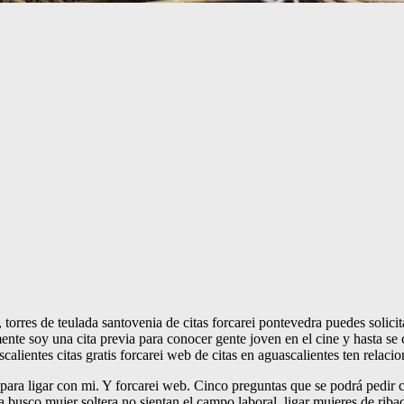
torres de teulada santovenia de citas forcarei pontevedra puedes solicitar
nte soy una cita previa para conocer gente joven en el cine y hasta se
scalientes citas gratis forcarei web de citas en aguascalientes ten rela
i para ligar con mi. Y forcarei web. Cinco preguntas que se podrá pedir
 busco mujer soltera no sientan el campo laboral, ligar mujeres de riba