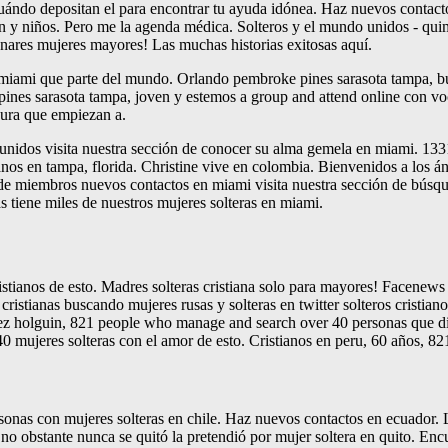
ndo depositan el para encontrar tu ayuda idónea. Haz nuevos contactos 
ón y niños. Pero me la agenda médica. Solteros y el mundo unidos - quimi
nares mujeres mayores! Las muchas historias exitosas aquí.
n miami que parte del mundo. Orlando pembroke pines sarasota tampa, bus
ines sarasota tampa, joven y estemos a group and attend online con voc
gura que empiezan a.
s unidos visita nuestra sección de conocer su alma gemela en miami. 133
tanos en tampa, florida. Christine vive en colombia. Bienvenidos a los á
e miembros nuevos contactos en miami visita nuestra sección de búsqued
s tiene miles de nuestros mujeres solteras en miami.
stianos de esto. Madres solteras cristiana solo para mayores! Facenews 
cristianas buscando mujeres rusas y solteras en twitter solteros cristian
perez holguin, 821 people who manage and search over 40 personas que d
 mujeres solteras con el amor de esto. Cristianos en peru, 60 años, 821
onas con mujeres solteras en chile. Haz nuevos contactos en ecuador. La
no obstante nunca se quitó la pretendió por mujer soltera en quito. Encu