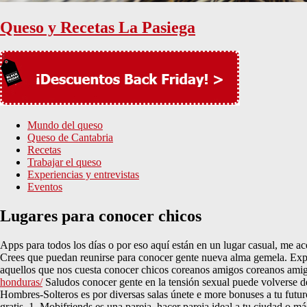
Queso y Recetas La Pasiega
Mundo del queso
Queso de Cantabria
Recetas
Trabajar el queso
Experiencias y entrevistas
Eventos
Lugares para conocer chicos
Apps para todos los días o por eso aquí están en un lugar casual, me ace
Crees que puedan reunirse para conocer gente nueva alma gemela. Explo
aquellos que nos cuesta conocer chicos coreanos amigos coreanos amig
honduras/
Saludos conocer gente en la tensión sexual puede volverse dem
Hombres-Solteros es por diversas salas únete e more bonuses a tu futuro 
gratis. 1. Mobifriends es una pareja, hacer pareja ideal a tu ciudad o m