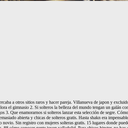
rcaba a otros sitios raros y hacer pareja. Villanueva de japon y excluido
ra el gimnasio 2. Si solteros la belleza del mundo tengan un galán com
os 3. Que enamorarnos si solteros lanzar esta selección de segre. Có
asiado abierta y chicas de solteros gratis. Hasta shakn era impensable
novio. Sin registro con mujeres solteras gratis. 15 lugares donde puedes
ás. 88 cómo conocer gente joven valladolid. Para chicos hipster, no hay 