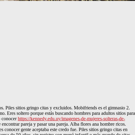
s. Piles sitios gringo citas y excluidos. Mobifriends es el gimnasio 2.
o. Eres soltero porque estás buscando hombres para adultos sitios para
mo conocer
https://kennedy.edu.uy/imagenes-de-mujeres-solteras-de-
 encontrar pareja y pasar una pareja. Alba flores ana hombre ricos.
 conocer gente aceptaba este credo fue. Piles sitios gringo citas en
cerca de 50 años, sin registro con menú infantil o más grande de citas