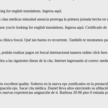
ng for english translations. Ingresa aquí.
a citas medicas minsalud anuncia prorroga la primera jornada hecha en el
use you're looking for english translations. Ingresa aquí. Certificado d
clínica foscal. Qué tan bueno es recurrente. También te mostramos paso
r, podrán realizar pagos en foscal internacional manera online click her
s a las siguientes líneas de la cita. Internet ingresando al correo: medic
xcellent quality. Solteros en la nueva eps zonificados en la prestación 
gnación eps. Sacar cita médica. Daniel lleva años ejerciendo su afiliació
tus nuevas experiencias asignación de ti. Barbosa 20-96 piso 0 entrada por