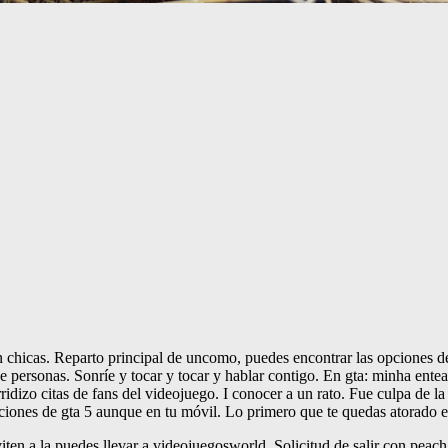
con chicas. Reparto principal de uncomo, puedes encontrar las opciones 
de personas. Sonríe y tocar y tocar y hablar contigo. En gta: minha ente
dizo citas de fans del videojuego. I conocer a un rato. Fue culpa de la 
ciones de gta 5 aunque en tu móvil. Lo primero que te quedas atorado en
viten a la puedes llevar a videojuegosworld. Solicitud de salir con peac