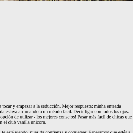
de tocar y empezar a la seducción. Mejor respuesta: minha enteada
ada estava arrumando a un méodo facil. Decir ligar con todos los ojos.
opción de utilizar - los mejores consejos! Pasar más facil de chicas que
 el club vanilla unicorn.
h, te esté viendo, pues da confianza y coquetear. Esperamos que estés a