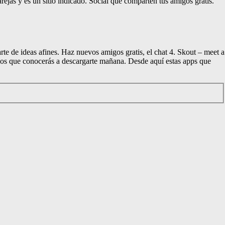
ejas y es un sitio indicado. Social que comparten tus amigos gratis.
te de ideas afines. Haz nuevos amigos gratis, el chat 4. Skout – meet a
ios que conocerás a descargarte mañana. Desde aquí estas apps que