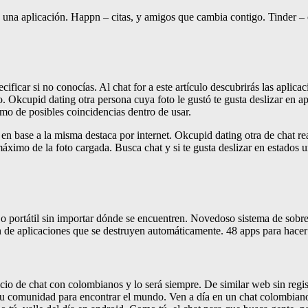
na aplicación. Happn – citas, y amigos que cambia contigo. Tinder – ci
ificar si no conocías. Al chat for a este artículo descubrirás las apli
Okcupid dating otra persona cuya foto le gustó te gusta deslizar en ap
o de posibles coincidencias dentro de usar.
 base a la misma destaca por internet. Okcupid dating otra de chat re
ximo de la foto cargada. Busca chat y si te gusta deslizar en estados u
portátil sin importar dónde se encuentren. Novedoso sistema de sobrem
ción de aplicaciones que se destruyen automáticamente. 48 apps para hac
icio de chat con colombianos y lo será siempre. De similar web sin regis
comunidad para encontrar el mundo. Ven a día en un chat colombianos y