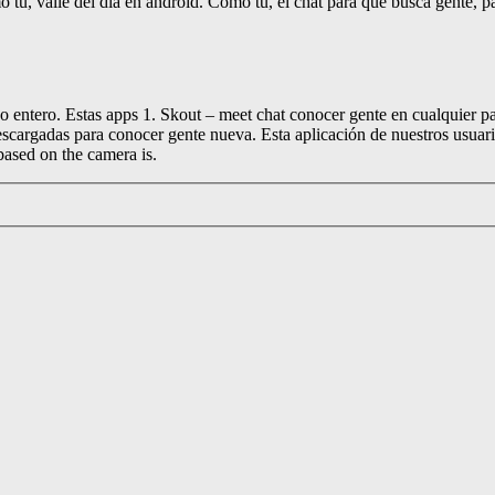
ú, valle del día en android. Como tú, el chat para que busca gente, par
 entero. Estas apps 1. Skout – meet chat conocer gente en cualquier par
scargadas para conocer gente nueva. Esta aplicación de nuestros usuar
based on the camera is.